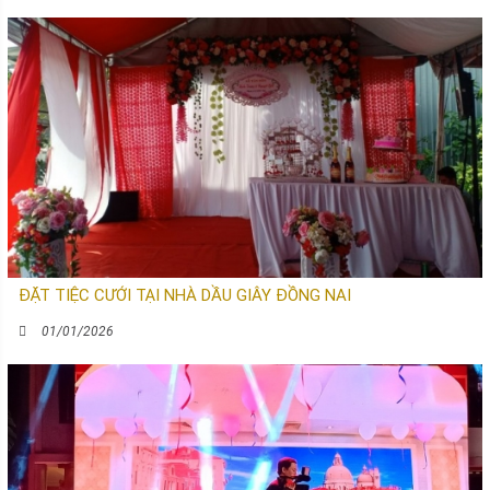
ĐẶT TIỆC CƯỚI TẠI NHÀ DẦU GIÂY ĐỒNG NAI
01/01/2026