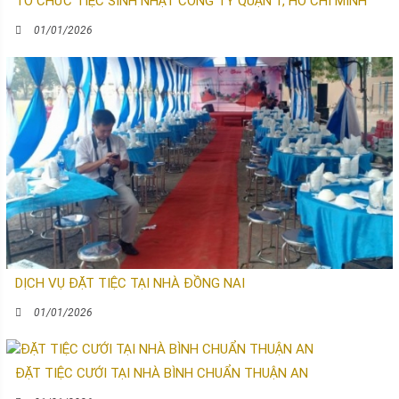
TỔ CHỨC TIỆC SINH NHẬT CÔNG TY QUẬN 1, HỒ CHÍ MINH
01/01/2026
DỊCH VỤ ĐẶT TIỆC TẠI NHÀ ĐỒNG NAI
01/01/2026
ĐẶT TIỆC CƯỚI TẠI NHÀ BÌNH CHUẨN THUẬN AN