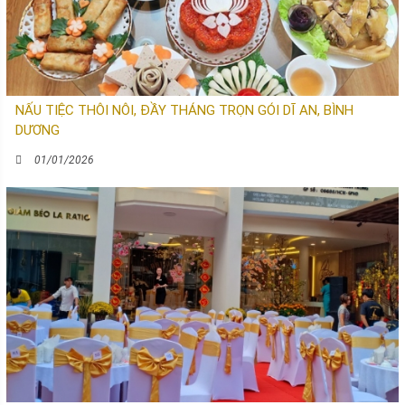
NẤU TIỆC THÔI NÔI, ĐẦY THÁNG TRỌN GÓI DĨ AN, BÌNH
DƯƠNG
01/01/2026