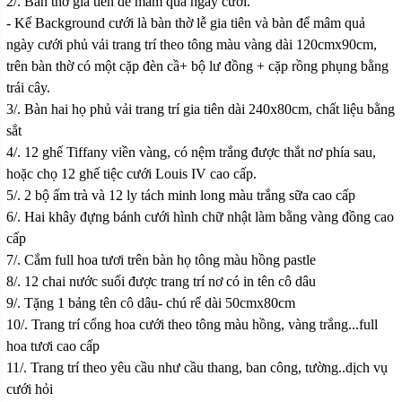
2/. Bàn thờ gia tiên để mâm quả ngày cưới.
- Kế Background cưới là bàn thờ lễ gia tiên và bàn để mâm quả
ngày cưới phủ vải trang trí theo tông màu vàng dài 120cmx90cm,
trên bàn thờ có một cặp đèn cầ+ bộ lư đồng + cặp rồng phụng bằng
trái cây.
3/. Bàn hai họ phủ vải trang trí gia tiên dài 240x80cm, chất liệu bằng
sắt
4/. 12 ghế Tiffany viền vàng, có nệm trắng được thắt nơ phía sau,
hoặc chọ 12 ghế tiệc cưới Louis IV cao cấp.
5/. 2 bộ ấm trà và 12 ly tách minh long màu trắng sữa cao cấp
6/. Hai khây đựng bánh cưới hình chữ nhật làm bằng vàng đồng cao
cấp
7/. Cắm full hoa tươi trên bàn họ tông màu hồng pastle
8/. 12 chai nước suối được trang trí nơ có in tên cô dâu
9/. Tặng 1 bảng tên cô dâu- chú rể dài 50cmx80cm
10/. Trang trí cổng hoa cưới theo tông màu hồng, vàng trắng...full
hoa tươi cao cấp
11/. Trang trí theo yêu cầu như cầu thang, ban công, tường..dịch vụ
cưới hỏi