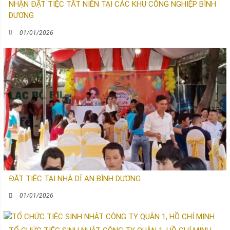
NHẬN ĐẶT TIỆC TẤT NIÊN TẠI CÁC KHU CÔNG NGHIỆP BÌNH
DƯƠNG
01/01/2026
ĐẶT TIỆC TẠI NHÀ DĨ AN BÌNH DƯƠNG
01/01/2026