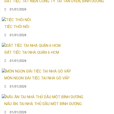
ĐẶT TIỆC TẤT NIÊN CÔNG TY TẠI TÂN UYÊN, BÌNH DƯƠNG
01/01/2026
TIỆC THÔI NÔI
01/01/2026
ĐẶT TIỆC TẠI NHÀ QUẬN 6 HCM
01/01/2026
MÓN NGON ĐÃI TIỆC TẠI NHÀ GÒ VẤP
01/01/2026
NẤU ĂN TẠI NHÀ THỦ DẦU MỘT BÌNH DƯƠNG
01/01/2026