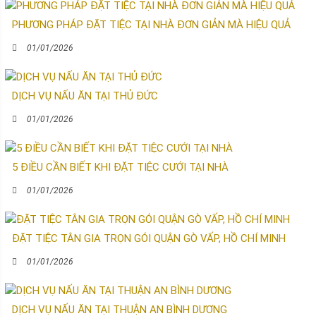
PHƯƠNG PHÁP ĐẶT TIỆC TẠI NHÀ ĐƠN GIẢN MÀ HIỆU QUẢ
01/01/2026
DỊCH VỤ NẤU ĂN TẠI THỦ ĐỨC
01/01/2026
5 ĐIỀU CẦN BIẾT KHI ĐẶT TIỆC CƯỚI TẠI NHÀ
01/01/2026
ĐẶT TIỆC TÂN GIA TRỌN GÓI QUẬN GÒ VẤP, HỒ CHÍ MINH
01/01/2026
DỊCH VỤ NẤU ĂN TẠI THUẬN AN BÌNH DƯƠNG