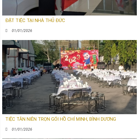
ĐẶT TIỆC TẠI NHÀ THỦ ĐỨC
01/01/2026
TIỆC TÂN NIÊN TRỌN GÓI HỒ CHÍ MINH, BÌNH DƯƠNG
01/01/2026