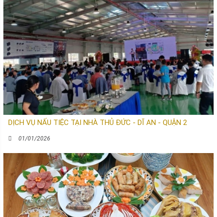
DỊCH VỤ NẤU TIỆC TẠI NHÀ THỦ ĐỨC - DĨ AN - QUẬN 2
01/01/2026