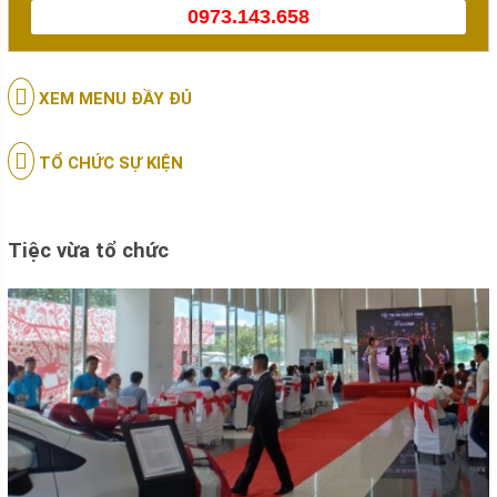
0973.143.658
XEM MENU ĐẦY ĐỦ
TỔ CHỨC SỰ KIỆN
Tiệc vừa tổ chức