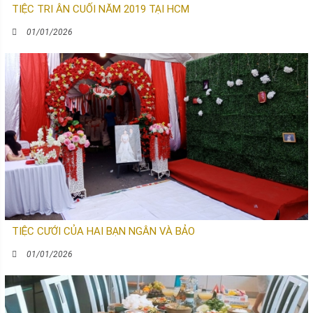
TIỆC TRI ÂN CUỐI NĂM 2019 TẠI HCM
01/01/2026
TIỆC CƯỚI CỦA HAI BẠN NGÂN VÀ BẢO
01/01/2026