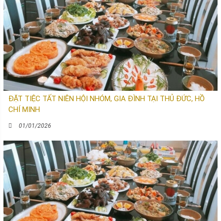
ĐẶT TIỆC TẤT NIÊN HỘI NHÓM, GIA ĐÌNH TẠI THỦ ĐỨC, HỒ
CHÍ MINH
01/01/2026