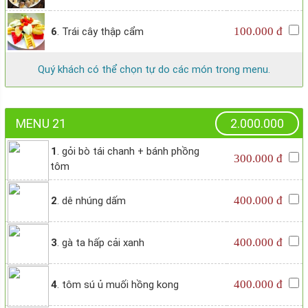
100.000 đ
6
. Trái cây thập cẩm
Quý khách có thể chọn tự do các món trong menu.
MENU 21
2.000.000
1
. gỏi bò tái chanh + bánh phồng
300.000 đ
tôm
400.000 đ
2
. dê nhúng dấm
400.000 đ
3
. gà ta hấp cải xanh
400.000 đ
4
. tôm sú ủ muối hồng kong