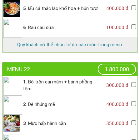
400.000 đ
5
. lẩu cá thác lác khổ hoa + bún tươi
100.000 đ
6
. Rau câu dừa
Quý khách có thể chọn tự do các món trong menu.
MENU 22
1.800.000
1
. Bò trộn cải mầm + bánh phồng
300.000 đ
tôm
400.000 đ
2
. Dê nhúng mẽ
350.000 đ
3
. Mực hấp hành cần