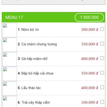
MENU 17
1.900.000
300.000 đ
1
. Nộm bò tơ
350.000 đ
2
. Cá chẻm chưng tương
400.000 đ
3
. Gà hấp mắm nhĩ
350.000 đ
4
. Bắp bò hấp cải chua
400.000 đ
5
. Lẩu thác lác
100.000 đ
6
. Trái cây thập cẩm