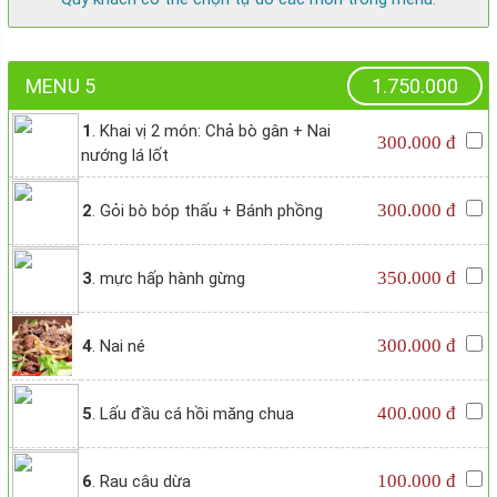
MENU 5
1.750.000
1
. Khai vị 2 món: Chả bò gân + Nai
300.000 đ
nướng lá lốt
300.000 đ
2
. Gỏi bò bóp thấu + Bánh phồng
350.000 đ
3
. mực hấp hành gừng
300.000 đ
4
. Nai né
400.000 đ
5
. Lấu đầu cá hồi măng chua
100.000 đ
6
. Rau câu dừa