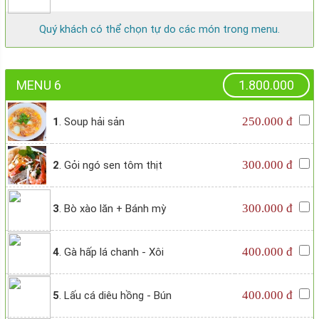
Quý khách có thể chọn tự do các món trong menu.
MENU 6
1.800.000
250.000 đ
1
. Soup hải sản
300.000 đ
2
. Gỏi ngó sen tôm thịt
300.000 đ
3
. Bò xào lăn + Bánh mỳ
400.000 đ
4
. Gà hấp lá chanh - Xôi
400.000 đ
5
. Lấu cá diêu hồng - Bún