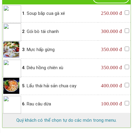
250.000 đ
1
. Soup bắp cua gà xé
300.000 đ
2
. Gói bò tái chanh
350.000 đ
3
. Mực hấp gừng
350.000 đ
4
. Diêu hồng chiên xù
400.000 đ
5
. Lẩu thái hải sản chua cay
100.000 đ
6
. Rau câu dừa
Quý khách có thể chọn tự do các món trong menu.