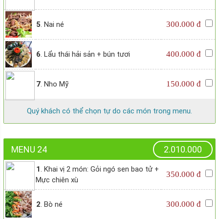
300.000 đ
5
. Nai né
400.000 đ
6
. Lẩu thái hải sản + bún tươi
150.000 đ
7
. Nho Mỹ
Quý khách có thể chọn tự do các món trong menu.
MENU 24
2.010.000
1
. Khai vị 2 món: Gỏi ngó sen bao tử +
350.000 đ
Mực chiên xù
300.000 đ
2
. Bò né