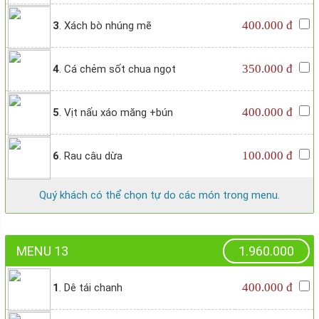
400.000 đ
3
. Xách bò nhúng mẽ
350.000 đ
4
. Cá chẻm sốt chua ngọt
400.000 đ
5
. Vịt nấu xáo măng +bún
100.000 đ
6
. Rau câu dừa
Quý khách có thể chọn tự do các món trong menu.
MENU 13
1.960.000
400.000 đ
1
. Dê tái chanh