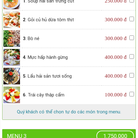
250.000 đ
1
. Soup hải sản trứng cút
300.000 đ
2
. Gỏi củ hủ dừa tôm thịt
300.000 đ
3
. Bò né
400.000 đ
4
. Mực hấp hành gừng
400.000 đ
5
. Lẩu hải sản tươi sống
100.000 đ
6
. Trái cây thập cẩm
Quý khách có thể chọn tự do các món trong menu.
MENU 3
1.750.000