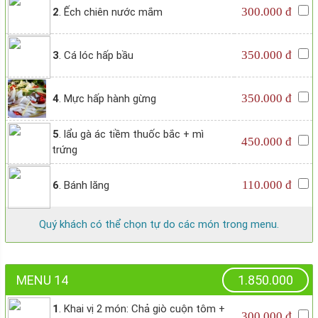
300.000 đ
2
. Ếch chiên nước mắm
350.000 đ
3
. Cá lóc hấp bầu
350.000 đ
4
. Mực hấp hành gừng
5
. lẩu gà ác tiềm thuốc bắc + mì
450.000 đ
trứng
110.000 đ
6
. Bánh lăng
Quý khách có thể chọn tự do các món trong menu.
MENU 14
1.850.000
1
. Khai vị 2 món: Chả giò cuộn tôm +
300.000 đ