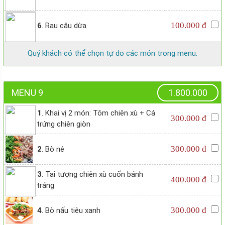
100.000 đ
6
. Rau câu dừa
Quý khách có thể chọn tự do các món trong menu.
MENU 9
1.800.000
1
. Khai vị 2 món: Tôm chiên xù + Cá
300.000 đ
trứng chiên giòn
300.000 đ
2
. Bò né
3
. Tai tượng chiên xù cuốn bánh
400.000 đ
tráng
300.000 đ
4
. Bò nấu tiêu xanh